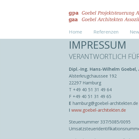
Home
Referenzen
New
IMPRESSUM
Typologie
2022
VERANTWORTLICH FÜR
Denkmalpflege
2018
Flughäfen
Dipl.-Ing. Hans-Wilhelm Goebel,
Freianlagen
Alsterkrugchaussee 192
Gewerbe- und
22297 Hamburg
Industriebauten
T +49 40 51 31 49 64
Heil- und Pflegebauten
F +49 40 51 31 49 65
Innenausbau
E
hamburg@goebel-architekten.de
Kommunalbauten
I
www.goebel-architekten.de
Modulbauten
Steuernummer 337/5085/0095
Projektentwicklung
Umsatzsteueridentifikationsnumm
Sanierungen und
Modernisierungen