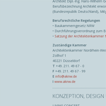
Architekt Dipl.-Ing. Hans-Wilhelm 
Städtebau
Berufsbezeichnung Architekt erwor
Unterrichtsbauten
(Bundesrepublik Deutschland), Mi
Veranstaltungsbauten
Verwaltungsbauten
Berufsrechtliche Regelungen
• ​
Baukammerngesetz NRW
Wohnbauten
• Durchführungsverordnung zum 
•
Satzung der Architektenkammer
Zuständige Kammer
Architektenkammer Nordrhein-We
Zollhof 1
40221 Düsseldorf
T
+49. 211. 49 67 - 0
F
+49. 211. 49 67 - 99
E
info@aknw.de
I
www.aknw.de
KONZEPTION, DESIG
LIVING CONCEPT