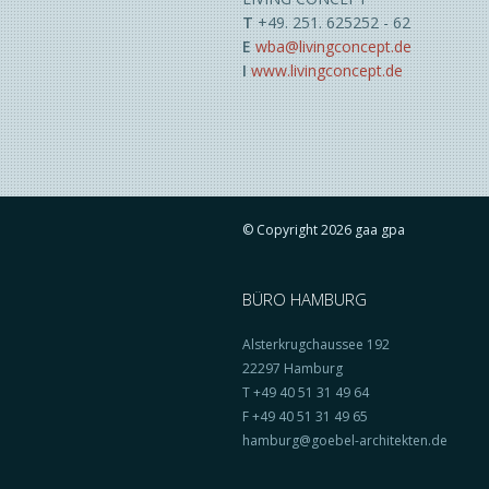
T
+49. 251. 625252 - 62
E
wba@livingconcept.de
I
www.livingconcept.de
© Copyright 2026 gaa gpa
BÜRO HAMBURG
Alsterkrugchaussee 192
22297 Hamburg
T +49 40 51 31 49 64
F +49 40 51 31 49 65
hamburg@goebel-architekten.de