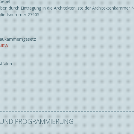
Goebel
Leipzig
ben durch Eintragung in die Architektenliste der Architektenkammer 
München
tgliedsnummer 27905
Paderborn
Papenburg
Schwerin | Parchim
Baukammerngesetz
Siegen
 NRW
Steinfurt
Wesel
stfalen
N UND PROGRAMMIERUNG