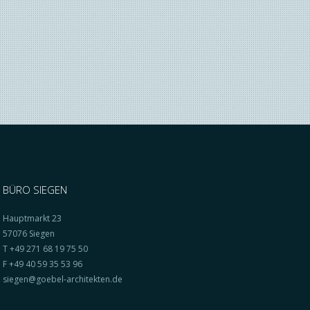
BÜRO SIEGEN
Hauptmarkt 23
57076 Siegen
T +49 271 68 19 75 50
F +49 40 59 35 53 96
siegen@goebel-architekten.de