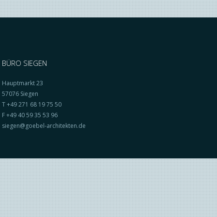
Leipzig
München
Paderborn
Papenburg
Schwerin | Parchim
BÜRO SIEGEN
Siegen
Steinfurt
Hauptmarkt 23
Wesel
57076 Siegen
T +49 271 68 19 75 50
F +49 40 59 35 53 96
siegen@goebel-architekten.de